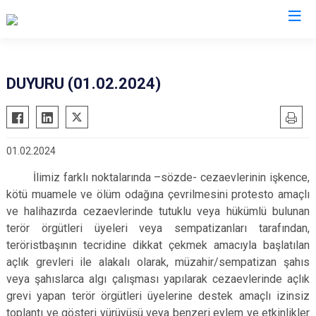
İzmir
DUYURU (01.02.2024)
Aliağa
Foça
Menemen
Balçova
Gaziemir
Narlıdere
01.02.2024
Bayındır
Güzelbahçe
Ödemiş
Bergama
Karaburun
Seferihisar
İlimiz farklı noktalarında –sözde- cezaevlerinin işkence,
kötü muamele ve ölüm odağına çevrilmesini protesto amaçlı
Beydağ
Karşıyaka
Selçuk
ve halihazırda cezaevlerinde tutuklu veya hükümlü bulunan
Bornova
Kemalpaşa
Tire
terör örgütleri üyeleri veya sempatizanları tarafından,
Buca
Kınık
Torbalı
teröristbaşının tecridine dikkat çekmek amacıyla başlatılan
açlık grevleri ile alakalı olarak, müzahir/sempatizan şahıs
Çeşme
Kiraz
Urla
veya şahıslarca algı çalışması yapılarak cezaevlerinde açlık
Çiğli
Konak
Bayraklı
grevi yapan terör örgütleri üyelerine destek amaçlı izinsiz
Dikili
Menderes
Karabağlar
toplantı ve gösteri yürüyüşü veya benzeri eylem ve etkinlikler