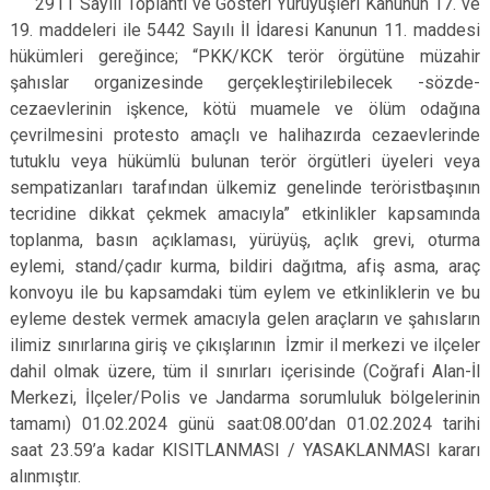
2911 Sayılı Toplantı ve Gösteri Yürüyüşleri Kanunun 17. ve
19. maddeleri ile 5442 Sayılı İl İdaresi Kanunun 11. maddesi
hükümleri gereğince; “PKK/KCK terör örgütüne müzahir
şahıslar organizesinde gerçekleştirilebilecek -sözde-
cezaevlerinin işkence, kötü muamele ve ölüm odağına
çevrilmesini protesto amaçlı ve halihazırda cezaevlerinde
tutuklu veya hükümlü bulunan terör örgütleri üyeleri veya
sempatizanları tarafından ülkemiz genelinde teröristbaşının
tecridine dikkat çekmek amacıyla” etkinlikler kapsamında
toplanma, basın açıklaması, yürüyüş, açlık grevi, oturma
eylemi, stand/çadır kurma, bildiri dağıtma, afiş asma, araç
konvoyu ile bu kapsamdaki tüm eylem ve etkinliklerin ve bu
eyleme destek vermek amacıyla gelen araçların ve şahısların
ilimiz sınırlarına giriş ve çıkışlarının İzmir il merkezi ve ilçeler
dahil olmak üzere, tüm il sınırları içerisinde (Coğrafi Alan-İl
Merkezi, İlçeler/Polis ve Jandarma sorumluluk bölgelerinin
tamamı) 01.02.2024 günü saat:08.00’dan 01.02.2024 tarihi
saat 23.59’a kadar KISITLANMASI / YASAKLANMASI kararı
alınmıştır.