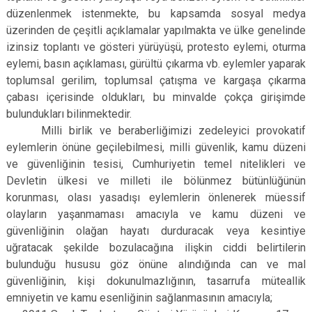
düzenlenmek istenmekte, bu kapsamda sosyal medya
üzerinden de çeşitli açıklamalar yapılmakta ve ülke genelinde
izinsiz toplantı ve gösteri yürüyüşü, protesto eylemi, oturma
eylemi, basın açıklaması, gürültü çıkarma vb. eylemler yaparak
toplumsal gerilim, toplumsal çatışma ve kargaşa çıkarma
çabası içerisinde oldukları, bu minvalde çokça girişimde
bulundukları bilinmektedir.
Milli birlik ve beraberliğimizi zedeleyici provokatif
eylemlerin önüne geçilebilmesi, milli güvenlik, kamu düzeni
ve güvenliğinin tesisi, Cumhuriyetin temel nitelikleri ve
Devletin ülkesi ve milleti ile bölünmez bütünlüğünün
korunması, olası yasadışı eylemlerin önlenerek müessif
olayların yaşanmaması amacıyla ve kamu düzeni ve
güvenliğinin olağan hayatı durduracak veya kesintiye
uğratacak şekilde bozulacağına ilişkin ciddi belirtilerin
bulunduğu hususu göz önüne alındığında can ve mal
güvenliğinin, kişi dokunulmazlığının, tasarrufa müteallik
emniyetin ve kamu esenliğinin sağlanmasının amacıyla;