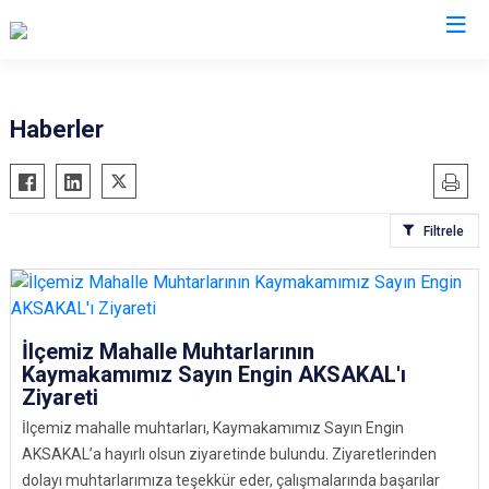
İzmir
Haberler
Aliağa
Foça
Menemen
Balçova
Gaziemir
Narlıdere
Filtrele
Bayındır
Güzelbahçe
Ödemiş
Bergama
Karaburun
Seferihisar
Beydağ
Karşıyaka
Selçuk
Bornova
Kemalpaşa
Tire
İlçemiz Mahalle Muhtarlarının
Kaymakamımız Sayın Engin AKSAKAL'ı
Buca
Kınık
Torbalı
Ziyareti
Çeşme
Kiraz
Urla
İlçemiz mahalle muhtarları, Kaymakamımız Sayın Engin
Çiğli
Konak
Bayraklı
AKSAKAL’a hayırlı olsun ziyaretinde bulundu. Ziyaretlerinden
Dikili
Menderes
Karabağlar
dolayı muhtarlarımıza teşekkür eder, çalışmalarında başarılar