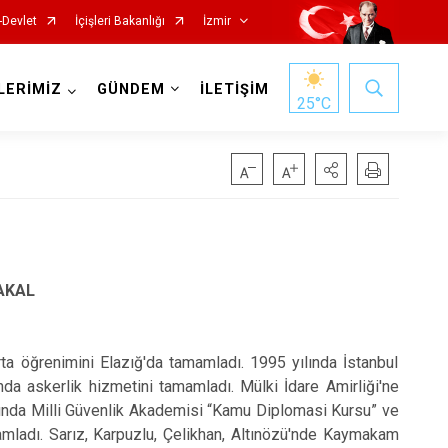
-Devlet
İçişleri Bakanlığı
İzmir
LERİMİZ
GÜNDEM
İLETİŞİM
25
°C
Foça
Menemen
SAKAL
Gaziemir
Narlıdere
Güzelbahçe
Ödemiş
ğrenimini Elazığ'da tamamladı. 1995 yılında İstanbul
Karaburun
Seferihisar
nda askerlik hizmetini tamamladı. Mülki İdare Amirliği'ne
Karşıyaka
Selçuk
lında Milli Güvenlik Akademisi “Kamu Diplomasi Kursu” ve
Kemalpaşa
Tire
amamladı. Sarız, Karpuzlu, Çelikhan, Altınözü'nde Kaymakam