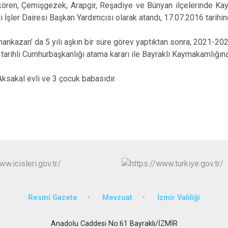
Akören, Çemişgezek, Arapgir, Reşadiye ve Bünyan ilçelerinde Kay
Buca
li İşler Dairesi Başkan Yardımcısı olarak atandı, 17.07.2016 tari
Çeşme
an’ da 5 yılı aşkın bir süre görev yaptıktan sonra, 2021-2026
Çiğli
tarihli Cumhurbaşkanlığı atama kararı ile Bayraklı Kaymakamlığına
Dikili
kal evli ve 3 çocuk babasıdır.
Resmi Gazete
Mevzuat
İzmir Valiliği
Anadolu Caddesi No:61 Bayraklı/İZMİR