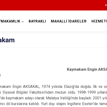
e
YMAKAMLIK
BAYRAKLI
MAHALLİ İDARELER
HİZMET
İzmir
akam
Aliağa
Kaymakam Engin AK
Balçova
Ş
Bayındır
ngin AKSAKAL, 1974 yılında Elazığ'da doğdu. İlk ve orta ö
Bergama
i Siyasal Bilgiler Fakültesi'nden mezun oldu. 1998-1999 yılları
Beydağ
'de kaymakam adayı olarak Malatya Valiliği'nde başladı. 2001 yı
Bornova
ı dil kurslarına katıldı. Yurt dışı stajını İngiltere Exeter'de t