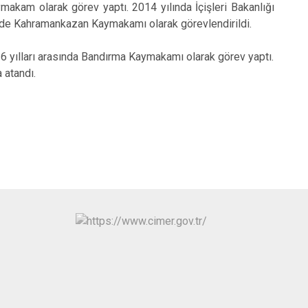
makam olarak görev yaptı. 2014 yılında İçişleri Bakanlığı
Kınık
Torbalı
hinde Kahramankazan Kaymakamı olarak görevlendirildi.
Kiraz
Urla
 yılları arasında Bandırma Kaymakamı olarak görev yaptı.
Konak
Bayraklı
 atandı.
Menderes
Karabağlar