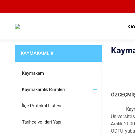
KA
Kaym
KAYMAKAMLIK
Kaymakam
Kaymakamlık Birimleri
ÖZGEÇMİ
İlçe Protokol Listesi
Kaymakam E
Üniversites
Tarihçe ve İdari Yapı
Aralık 2000
ODTÜ yabanc