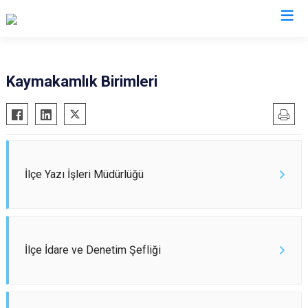
İzmir
Kaymakamlık Birimleri
Aliağa
Foça
Menemen
Balçova
Gaziemir
Narlıdere
Bayındır
Güzelbahçe
Ödemiş
Bergama
Karaburun
Seferihisar
İlçe Yazı İşleri Müdürlüğü
Beydağ
Karşıyaka
Selçuk
Bornova
Kemalpaşa
Tire
Buca
Kınık
Torbalı
İlçe İdare ve Denetim Şefliği
Çeşme
Kiraz
Urla
Çiğli
Konak
Bayraklı
Dikili
Menderes
Karabağlar