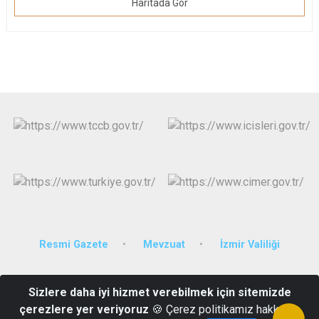
Haritada Gör
Resmi Gazete
Mevzuat
İzmir Valiliği
Anadolu Caddesi No:61 Bayraklı/İZMİR
Sizlere daha iyi hizmet verebilmek için sitemizde
Telefon: (0232) 306 19 19 - Faks: (0232) 435 40 60 - e-Posta:
çerezlere yer veriyoruz
🍪 Çerez politikamız hakkında
bayrakli@icisleri.gov.tr