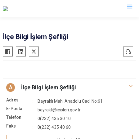
İzmir
İlçe Bilgi İşlem Şefliği
Aliağa
Foça
Menemen
Balçova
Gaziemir
Narlıdere
Bayındır
Güzelbahçe
Ödemiş
Bergama
Karaburun
Seferihisar
İlçe Bilgi İşlem Şefliği
Beydağ
A
Karşıyaka
Selçuk
Bornova
Kemalpaşa
Tire
Adres
Bayraklı Mah. Anadolu Cad. No:61
Buca
Kınık
Torbalı
E-Posta
bayrakli@icisleri.gov.tr
Çeşme
Kiraz
Urla
Telefon
0(232) 435 30 10
Çiğli
Konak
Bayraklı
Faks
0(232) 435 40 60
Dikili
Menderes
Karabağlar