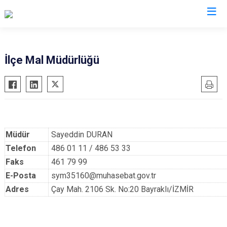
İzmir
İlçe Mal Müdürlüğü
Aliağa
Foça
Menemen
Balçova
Gaziemir
Narlıdere
Bayındır
Güzelbahçe
Ödemiş
Bergama
Karaburun
Seferihisar
Müdür
Sayeddin DURAN
Beydağ
Karşıyaka
Selçuk
Telefon
486 01 11 / 486 53 33
Bornova
Kemalpaşa
Tire
Faks
461 79 99
Buca
Kınık
Torbalı
E-Posta
sym35160@muhasebat.gov.tr
Adres
Çay Mah. 2106 Sk. No:20 Bayraklı/İZMİR
Çeşme
Kiraz
Urla
Çiğli
Konak
Bayraklı
Dikili
Menderes
Karabağlar