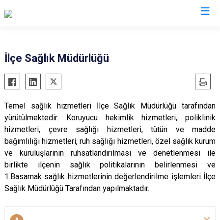
İzmir
İlçe Sağlık Müdürlüğü
Aliağa
Foça
Menemen
Balçova
Gaziemir
Narlıdere
Temel sağlık hizmetleri İlçe Sağlık Müdürlüğü tarafından
Bayındır
Güzelbahçe
Ödemiş
yürütülmektedir. Koruyucu hekimlik hizmetleri, poliklinik
Bergama
Karaburun
Seferihisar
hizmetleri, çevre sağlığı hizmetleri, tütün ve madde
Beydağ
Karşıyaka
Selçuk
bağımlılığı hizmetleri, ruh sağlığı hizmetleri, özel sağlık kurum
ve kuruluşlarının ruhsatlandırılması ve denetlenmesi ile
Bornova
Kemalpaşa
Tire
birlikte ilçenin sağlık politikalarının belirlenmesi ve
Buca
Kınık
Torbalı
1.Basamak sağlık hizmetlerinin değerlendirilme işlemleri İlçe
Çeşme
Kiraz
Urla
Sağlık Müdürlüğü Tarafından yapılmaktadır.
Çiğli
Konak
Bayraklı
Dikili
Menderes
Karabağlar