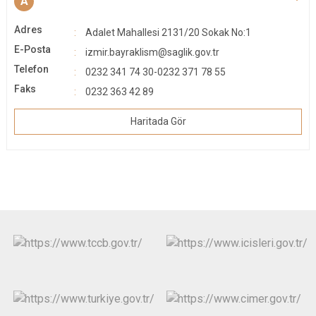
A
Adres
Adalet Mahallesi 2131/20 Sokak No:1
E-Posta
izmir.bayraklism@saglik.gov.tr
Telefon
0232 341 74 30-0232 371 78 55
Faks
0232 363 42 89
Haritada Gör